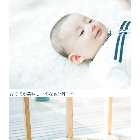
おててが美味しいのなぁ(*´艸｀*)