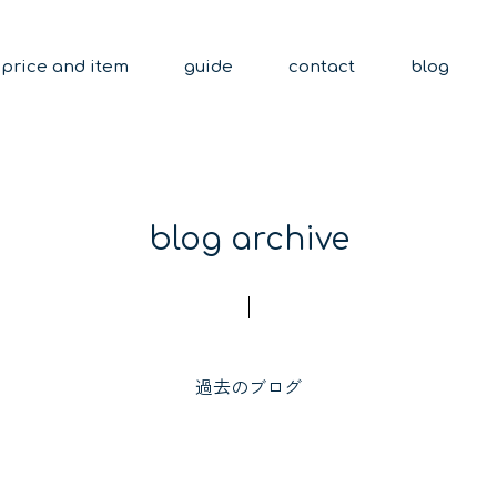
price and item
guide
contact
blog
blog archive
過去のブログ