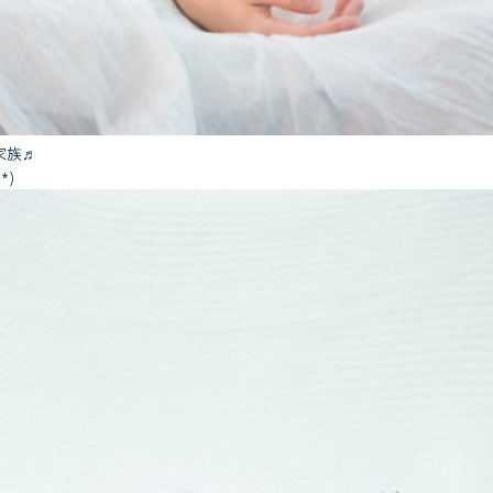
家族♬
*)