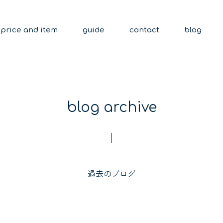
price and item
guide
contact
blog
blog archive
過去のブログ