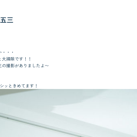
五三
か・・・
と大掃除です！！
三の撮影がありましたよ〜
ビシッときめてます！