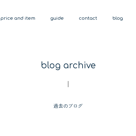
price and item
guide
contact
blog
blog archive
過去のブログ