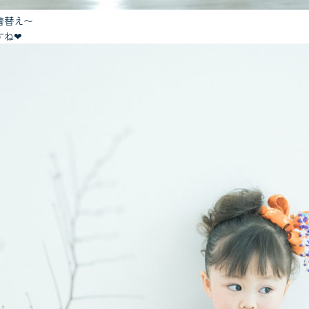
着替え〜
すね❤