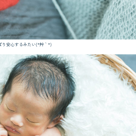
安心するみたい(*´艸｀*)