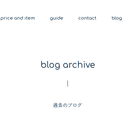
price and item
guide
contact
blog
blog archive
過去のブログ