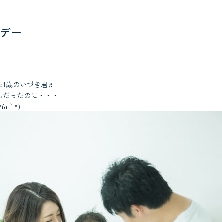
デー
た1歳のいづき君♬
んだったのに・・・
ω｀*)