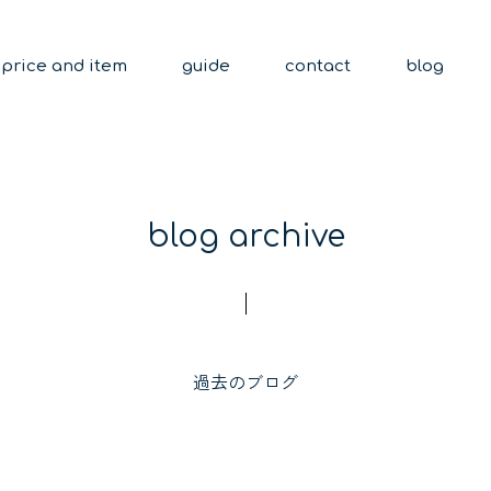
price and item
guide
contact
blog
blog archive
過去のブログ