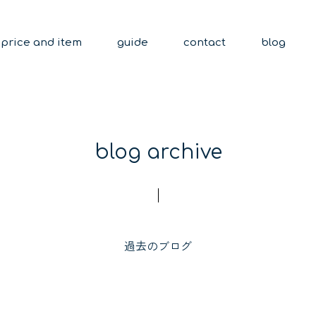
price and item
guide
contact
blog
blog archive
過去のブログ