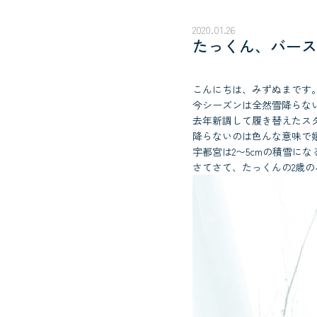
2020.01.26
たっくん、バース
こんにちは、みずぬまです
今シーズンは全然雪降らな
去年新調して履き替えたス
降らないのは色んな意味で
宇都宮は2〜5cmの積雪に
さてさて、たっくんの2歳の