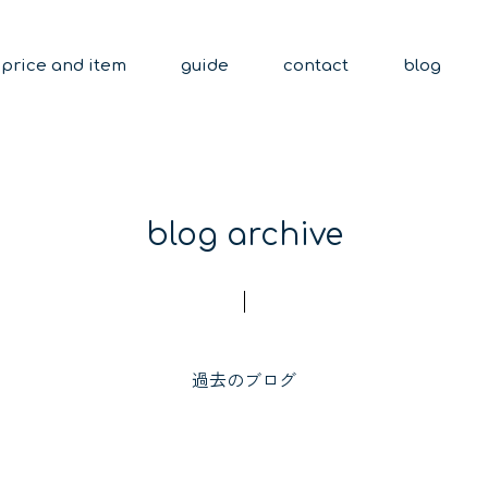
price and item
guide
contact
blog
blog archive
過去のブログ