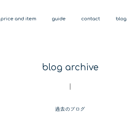
price and item
guide
contact
blog
blog archive
過去のブログ