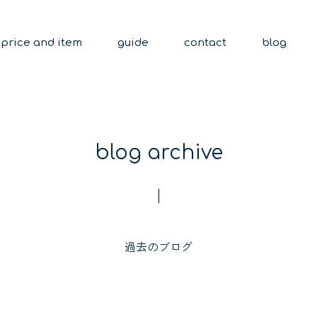
price and item
guide
contact
blog
blog archive
過去のブログ