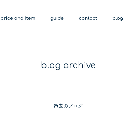
price and item
guide
contact
blog
blog archive
過去のブログ