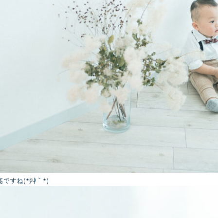
すね(*´艸｀*)