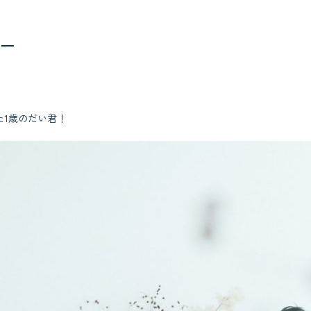
ー
た1歳のだい君！