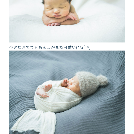
小さなおててとあんよがまた可愛い(*´ω｀*)