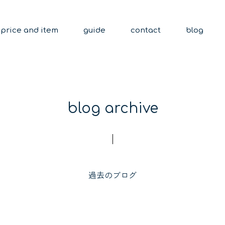
price and item
guide
contact
blog
blog archive
過去のブログ