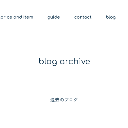
price and item
guide
contact
blog
blog archive
過去のブログ