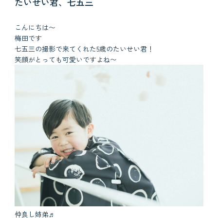
たいせい君、七五三
こんにちは〜
梅田です
七五三の撮影で来てくれた5歳のたいせい君！
笑顔がとっても可愛いですよね〜
仲良し姉弟♬