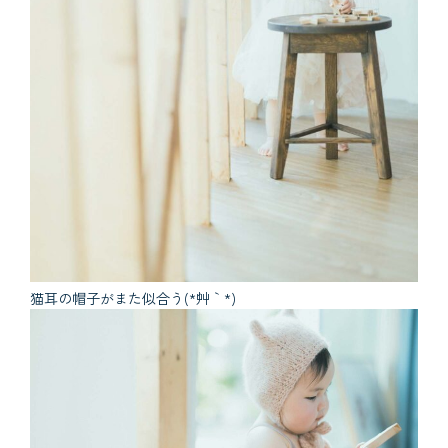
猫耳の帽子がまた似合う(*´艸｀*)