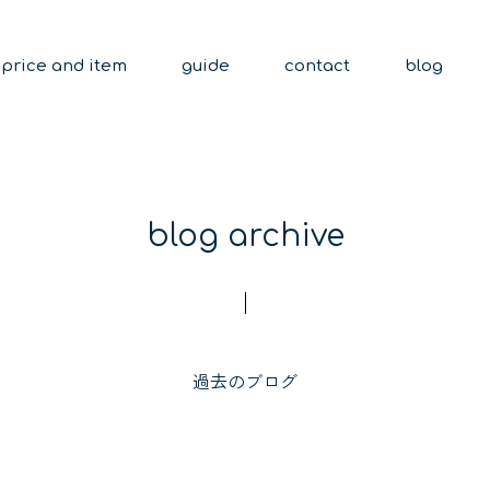
price and item
guide
contact
blog
blog archive
過去のブログ