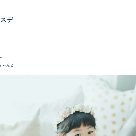
スデー
す！
ちゃん♫