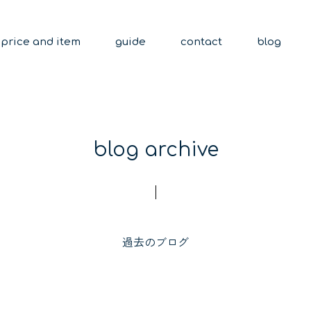
price and item
guide
contact
blog
blog archive
過去のブログ