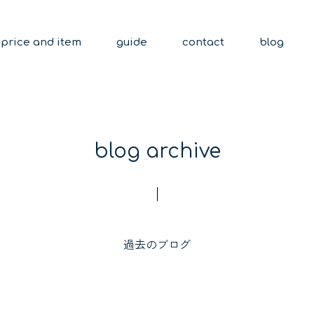
price and item
guide
contact
blog
blog archive
過去のブログ