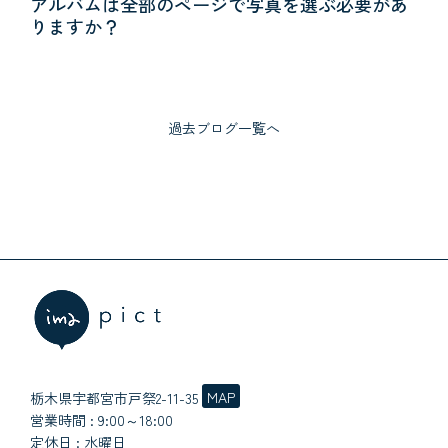
アルバムは全部のページで写真を選ぶ必要があ
現在の予約状況
りますか？
お休みと予約受付時間
アクセスマップ
過去ブログ一覧へ
個人情報保護方針
MAP
栃木県宇都宮市戸祭2-11-35
営業時間 : 9:00～18:00
定休日 : 水曜日