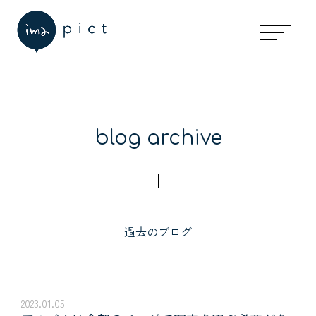
guide
ご利用の流れ
予約の空き状況
お休みと予約受付期間について
事前準備・当日の持ち物とご注意
七五三の流れ
写真・アイテムのお渡し
blog archive
faq
予約について
撮影について
過去のブログ
料金について
写真選び・アイテムについて
衣裳・着付け・ヘアメイクについて
スタジオについて
2023.01.05