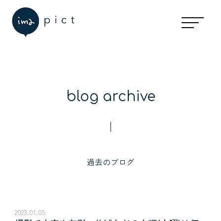
guide
ご利用の流れ
予約の空き状況
お休みと予約受付期間について
事前準備・当日の持ち物とご注意
七五三の流れ
写真・アイテムのお渡し
blog archive
faq
予約について
撮影について
過去のブログ
料金について
写真選び・アイテムについて
衣裳・着付け・ヘアメイクについて
スタジオについて
2023.01.05