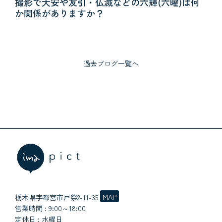
撮影で大安や友引・仏滅などの六輝(六曜)は何
現在の予約状況
か関係がありますか？
お休みと予約受付時間
アクセスマップ
過去ブログ一覧へ
個人情報保護方針
MAP
栃木県宇都宮市戸祭2-11-35
営業時間 : 9:00～18:00
定休日 : 水曜日