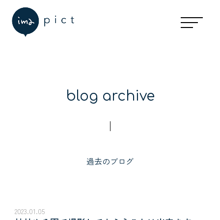
guide
ご利用の流れ
予約の空き状況
お休みと予約受付期間について
事前準備・当日の持ち物とご注意
七五三の流れ
写真・アイテムのお渡し
blog archive
faq
予約について
撮影について
過去のブログ
料金について
写真選び・アイテムについて
衣裳・着付け・ヘアメイクについて
スタジオについて
2023.01.05