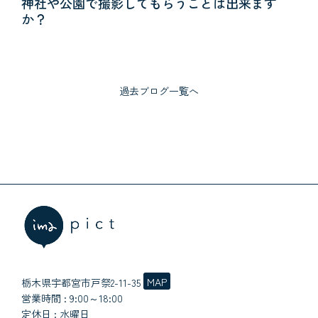
神社や公園で撮影してもらうことは出来ます
現在の予約状況
か？
お休みと予約受付時間
アクセスマップ
過去ブログ一覧へ
個人情報保護方針
MAP
栃木県宇都宮市戸祭2-11-35
営業時間 : 9:00～18:00
定休日 : 水曜日