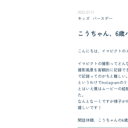
2023.07.11
キッズ
バースデー
こうちゃん、6歳
こんにちは、イマピクトの
イマピクトの撮影ってどん
撮影風景を客観的に記録で
で記録ってのがちと難しい
というわけでInstagra
とはいえ僕はムービーの経験が
た。
なんとなーくですが様子がわ
嬉しいです！
閑話休題、こうちゃんの6