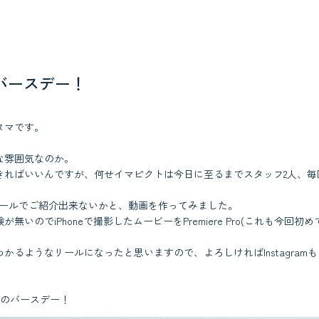
バースデー！
ヌマです。
な雰囲気なのか。
きればいいんですが、何せイマピクトは今日に至るまでスタッフ2人、毎
。
mのリールでご紹介出来ないかと、動画を作ってみました。
無いのでiPhoneで撮影したムービーをPremiere Pro(これも今回
かるようなリールになったと思いますので、よろしければInstagram
歳のバースデー！