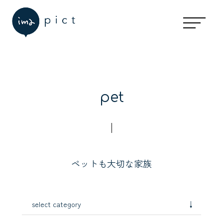
写真選び・アイテムについて
衣裳・着付け・ヘアメイクについて
スタジオについて
現在の予約状況
お休みと予約受付時間
pet
アクセスマップ
個人情報保護方針
ペットも大切な家族
↓
select category