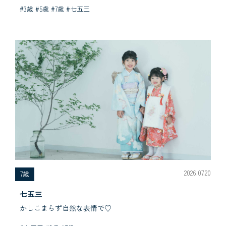
#3歳 #5歳 #7歳 #七五三
2026.07.20
7歳
七五三
かしこまらず自然な表情で♡