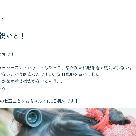
参り
日祝いと！
ヌマです。
五三シーズンということもあって、なかなか私服を着る機会が少ない。
少ないという図式なんですが、先日私服を買いました。
なかなか着る機会がないという……
よね！
の七五三とりおちゃんの100日祝いです！