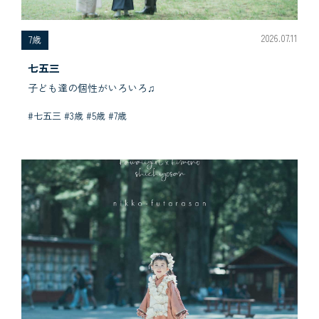
2026.07.11
7歳
七五三
子ども達の個性がいろいろ♫
#七五三 #3歳 #5歳 #7歳