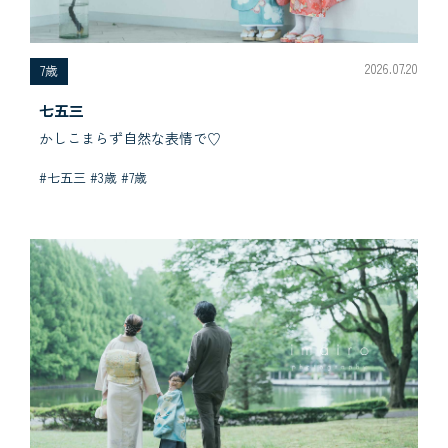
2026.07.20
7歳
七五三
かしこまらず自然な表情で♡
#七五三 #3歳 #7歳