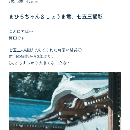
7歳
5歳
七五三
まひろちゃん＆しょうま君、七五三撮影
こんにちは〜
梅田です
七五三の撮影で来てくれた可愛い姉弟♡
前回の撮影から3年ぶり。
2人ともすっかり大きくなったな〜