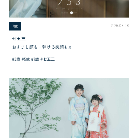
2026.08.08
7歳
七五三
おすまし顔も・弾ける笑顔も♫
#3歳 #5歳 #7歳 #七五三