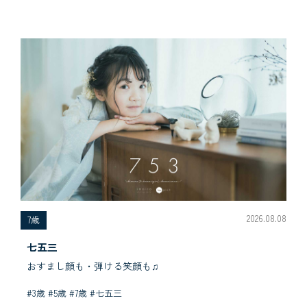
2026.08.08
7歳
七五三
おすまし顔も・弾ける笑顔も♫
#3歳 #5歳 #7歳 #七五三