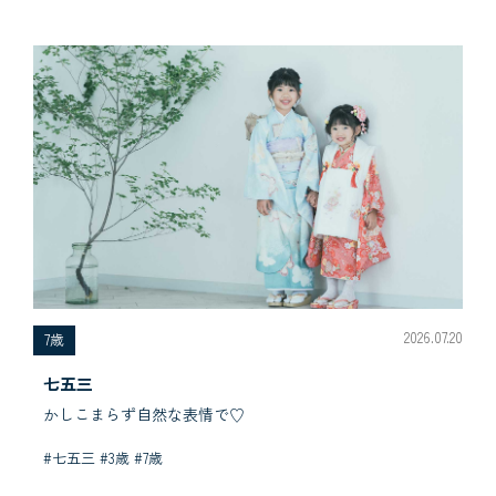
2026.07.20
7歳
七五三
かしこまらず自然な表情で♡
#七五三 #3歳 #7歳