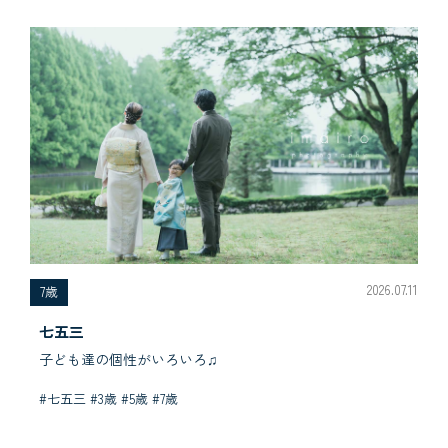
2026.07.11
7歳
七五三
子ども達の個性がいろいろ♫
#七五三 #3歳 #5歳 #7歳