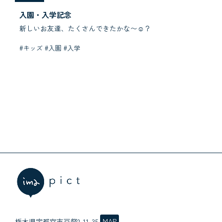
入園・入学記念
新しいお友達、たくさんできたかな〜☺︎？
#キッズ #入園 #入学
MAP
栃木県宇都宮市戸祭2-11-35