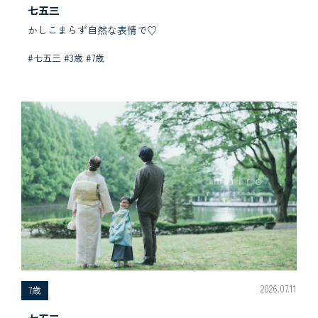
七五三
かしこまらず自然な表情で♡
#七五三 #3歳 #7歳
2026.07.11
7歳