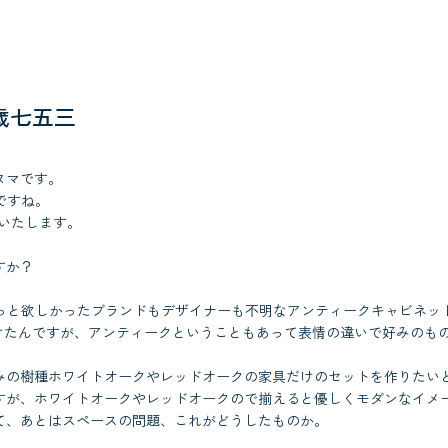
歳七五三
ヌマです。
月ですね。
いたします。
すか？
て以来ずっと欲しかったブランドもデザイナーも不明なアンティークキャビネ
つけたんですが、アンティークということもあって表情の違いで好みのも
みの樹種ホワイトオークやレッドオークの家具だけのセットを作りたい
すが、ホワイトオークやレッドオークので揃えると優しくモダンなイメ
て、あとはスペースの問題、これがどうしたものか。