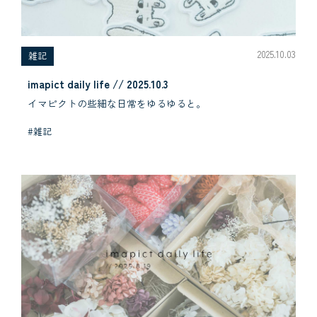
2025.10.03
雑記
imapict daily life // 2025.10.3
イマピクトの些細な日常をゆるゆると。
#雑記