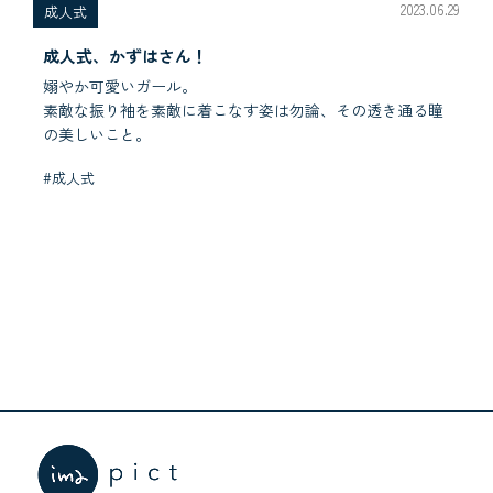
2023.06.29
成人式
成人式、かずはさん！
嫋やか可愛いガール。
素敵な振り袖を素敵に着こなす姿は勿論、その透き通る瞳
の美しいこと。
#成人式