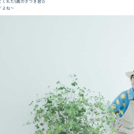
てくれた5歳のさつき君☆
すよね〜