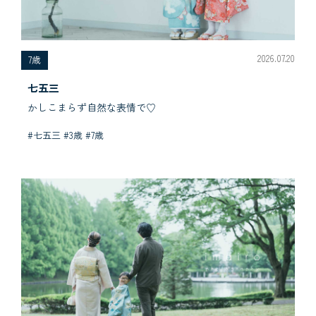
2026.07.20
7歳
七五三
かしこまらず自然な表情で♡
#七五三 #3歳 #7歳