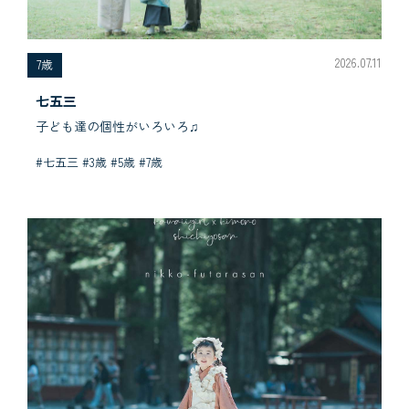
2026.07.11
7歳
七五三
子ども達の個性がいろいろ♫
#七五三 #3歳 #5歳 #7歳