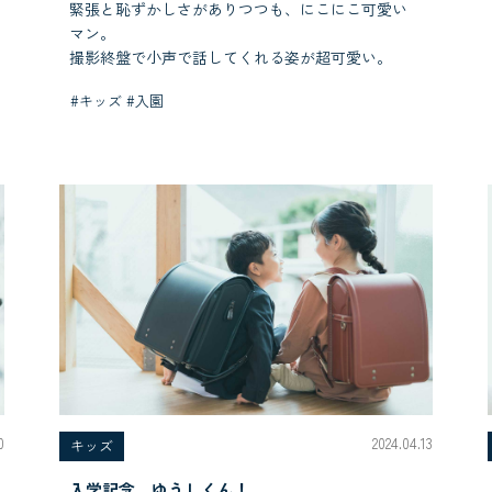
緊張と恥ずかしさがありつつも、にこにこ可愛い
マン。
撮影終盤で小声で話してくれる姿が超可愛い。
#キッズ #入園
0
2024.04.13
キッズ
入学記念、ゆうしくん！