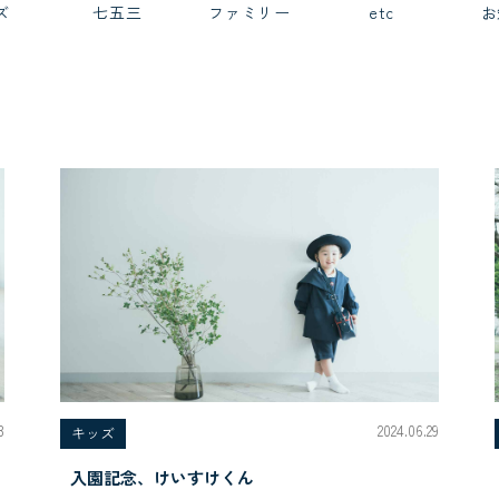
ズ
七五三
ファミリー
etc
お
3
2024.06.29
キッズ
入園記念、けいすけくん