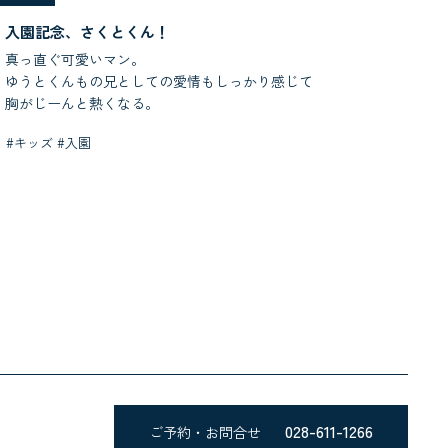
入園記念、さくとくん！
真っ直ぐ可愛いマン。
ゆうとくんもの兄としての愛情もしっかり感じて
胸がじーんと熱くなる。
#キッズ #入園
028-611-1266
ご予約・お問合せ