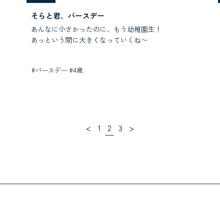
そらと君、バースデー
あんなに小さかったのに、もう幼稚園生！
あっという間に大きくなっていくね〜
#バースデー #4歳
<
1
2
3
>