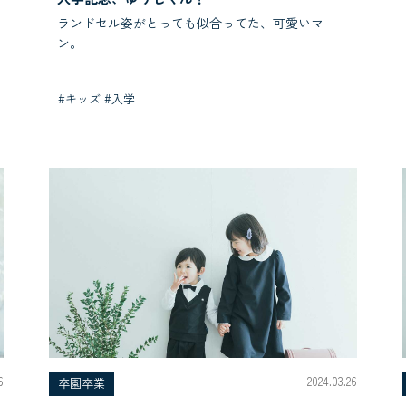
ランドセル姿がとっても似合ってた、可愛いマ
ン。
#キッズ #入学
6
2024.03.26
卒園卒業