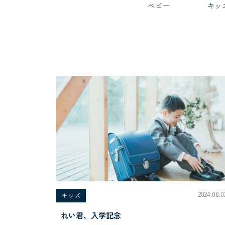
べビー
キッ
2024.08.0
キッズ
れい君、入学記念