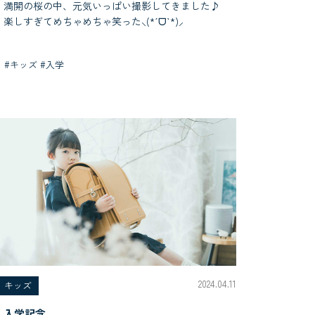
満開の桜の中、元気いっぱい撮影してきました♪
楽しすぎてめちゃめちゃ笑った⸜(*ˊᗜˋ*)⸝
#キッズ #入学
2024.04.11
キッズ
入学記念